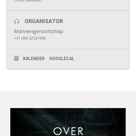
Circuit Zandvoort
ORGANISATOR
Mannengenootschap
+31 (0)6 52321450
KALENDER
GOOGLECAL