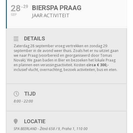
28
29
BIERSPA PRAAG
JAAR ACTIVITEIT
SEP
DETAILS
Zaterdag 28 september vroeg vertrekken en zondag 29
september in de avond weer thuis. Zoals het er nu uitziet gaan
we naar Praag (voorbereid en georganiseerd door Tomas
Novak). We gaan baden in Bier en bezoeken het lokale Praag
en plannen een verassingsactiviteit. Kosten
circa € 300,-
inclusief vlucht, overnachting, bezoek activiteiten, bus en eten.
TIJD
8:00 - 22:00
LOCATIE
SPA BEERLAND - Žitná 658 / 9, Praha 1, 110 00