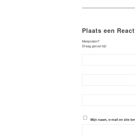
Plaats een React
Meepraten?
Draag gerust bij!
Mijn naam, e-mail en site b