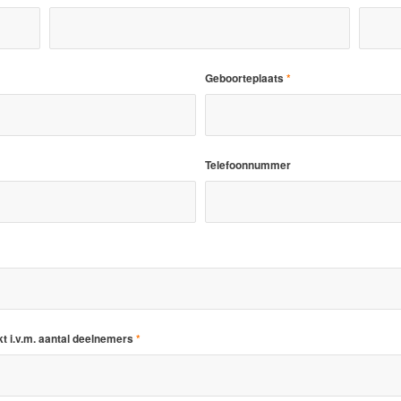
Geboorteplaats
*
Telefoonnummer
ukt i.v.m. aantal deelnemers
*