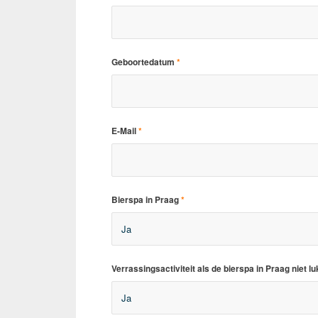
Geboortedatum
*
E-Mail
*
Bierspa in Praag
*
Verrassingsactiviteit als de bierspa in Praag niet l